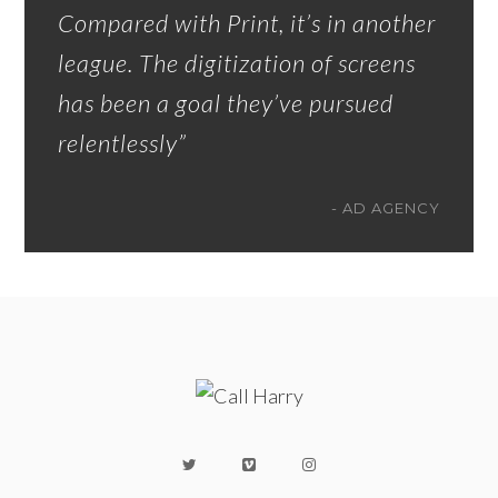
Compared with Print, it’s in another
league. The digitization of screens
has been a goal they’ve pursued
relentlessly”
AD AGENCY