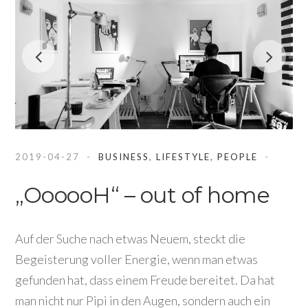
2019-04-27
BUSINESS
,
LIFESTYLE
,
PEOPLE
„OooooH“ – out of home
Auf der Suche nach etwas Neuem, steckt die
Begeisterung voller Energie, wenn man etwas
gefunden hat, dass einem Freude bereitet. Da hat
man nicht nur Pipi in den Augen, sondern auch ein