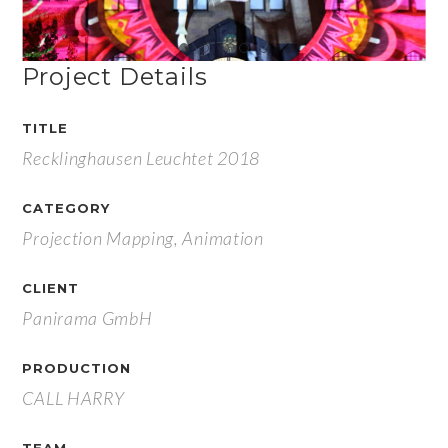
Project Details
TITLE
Recklinghausen Leuchtet 2018
CATEGORY
Projection Mapping, Animation
CLIENT
Panirama GmbH
PRODUCTION
CALL HARRY